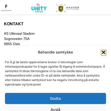
KONTAKT
AS Ullevaal Stadion
Sognsveien 75A
0855 Oslo
ku@ullevaal.no
Behandle samtykke
NO 482 08 001
For å gi de beste opplevelsene bruker vi teknologier som
HURTIGLENKER
informasjonskapsler for å lagre og/eller få tilgang til enhetsinformasjon. Å
samtykke til disse teknologiene vil la oss behandle data som
Hjem
nettleseratferd eller unike ID-er på dette nettstedet. Ikke å samtykke
Våre medlemmer
eller trekke tilbake samtykket kan ha negativ innvirkning på enkelte
Konseptene
egenskaper og funksjoner.
Arrangementer
Kontakt
Godta
SOSIALE MEDIER
Avslå